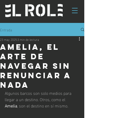
Entrada
23 may 2025
3 min de lectura
Amelia, el
arte de
navegar sin
renunciar a
nada
Algunos barcos son solo medios para 
llegar a un destino. Otros, como el 
Amelia
, son el destino en sí mismo.