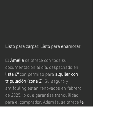
Listo para zarpar. Listo para enamorar
El 
Amelia
 se ofrece con toda su 
documentación al día, despachado en 
lista 6ª
 con permiso para 
alquiler con 
tripulación (zona 2)
. Su seguro y 
antifouling están renovados en febrero 
de 2025, lo que garantiza tranquilidad 
para el comprador. Además, se ofrece 
la 
posibilidad de gestión de charter a través 
de empresa especializada
, ideal para 
amortizar la inversión, así como 
opciones de 
barco compartido u otros 