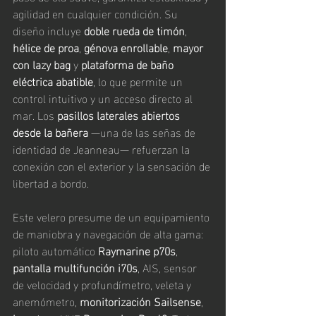
agilidad en cualquier condición. Su 
diseño incluye 
doble rueda de timón
, 
hélice de proa
, 
génova enrollable
, 
mayor 
con lazy bag
 y 
plataforma de baño 
eléctrica abatible
, lo que permite un 
control intuitivo y un acceso directo al 
mar. Los 
pasillos laterales abiertos 
desde la bañera
 —una de las señas de 
identidad de Jeanneau— refuerzan la 
conexión con el exterior y la sensación de 
libertad a bordo.
Este velero presume de un equipamiento 
de maniobra y navegación de alta gama: 
piloto automático 
Raymarine p70s
, 
pantalla multifunción i70s
, AIS, sensor 
de velocidad y profundímetro, veleta y 
anemómetro, 
monitorización Sailsense
, 