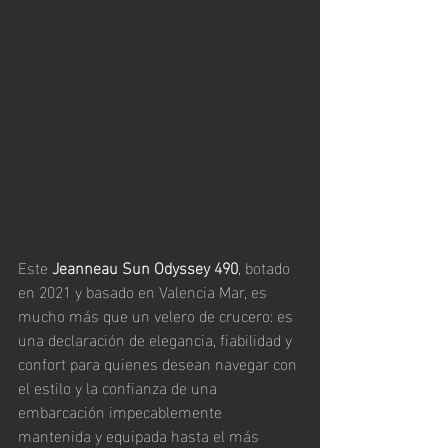
Este 
Jeanneau Sun Odyssey 490
, botado 
en 2021 y basado en Valencia Mar, es 
mucho más que un velero de crucero: es 
una declaración de elegancia, fiabilidad y 
confort para quienes desean navegar con 
el estilo y la confianza de una 
embarcación impecablemente 
mantenida y equipada hasta el más 