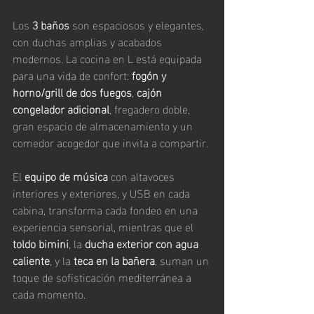
Los 
3 baños
 son espaciosos y elegantes, 
con duchas amplias y acabados 
modernos. La cocina en L está equipada 
para una vida de confort: 
fogón y 
horno/grill de dos fuegos
, 
cajón 
congelador adicional
, fregadero doble, 
gran espacio de almacenamiento y un 
comedor acogedor que invita a compartir.
El 
equipo de música
 con altavoces 
interiores y exteriores, y USB en cada 
cabina, transforma cada fondeo en una 
experiencia sensorial, mientras que el 
toldo bimini
, la 
ducha exterior con agua 
caliente
, y la 
teca en la bañera
, suman un 
toque de sofisticación mediterránea a 
cada momento.