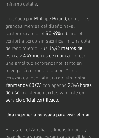
mínimo detalle.
Diseñado por 
Philippe Briand
, una de las 
grandes mentes del diseño naval 
contemporáneo, el 
SO 490
redefine el 
confort a bordo sin sacrificar ni una gota 
de rendimiento. Sus 
14,42 metros de 
eslora
 y 
4,49 metros de manga
 ofrecen 
una amplitud sorprendente, tanto en 
navegación como en fondeo. Y en el 
corazón de todo, late un robusto motor 
Yanmar de 80 CV
, con apenas 
2.346 horas 
de uso
, mantenido exclusivamente en 
servicio oficial certificado
.
Una ingeniería pensada para vivir el mar
El casco del Amelia, de líneas limpias y 
paso de ola suave, garantiza estabilidad y 