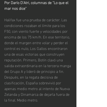
Por Darío D'Atri, columnas de "Lo que el 
mar nos dice"
Halifax fue una prueba de carácter. Las 
condiciones rozaban el límite para los 
F50, con viento fuerte y velocidades por 
encima de los 75 km/h. En ese territorio, 
donde el margen entre volar y perder el 
control es nulo, Los Gallos encontraron 
una de esas victorias que construyen 
reputación. Primero, Botín clavó una 
salida extraordinaria en la tercera manga 
del Grupo A y lideró de principio a fin. 
Después, en la regata decisiva de 
clasificación, España sobrevivió por 
apenas medio metro al intento de Nueva 
Zelanda y Dinamarca de dejarla fuera de 
la final. Medio metro. 