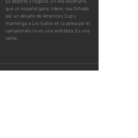
Es deporte y negocio. En ese escenario, 
que un español gane, lidere, sea fichado 
por un desafío de America’s Cup y 
mantenga a Los Gallos en la pelea por el 
campeonato no es una anécdota. Es una 
señal.
Entradas recientes
Ver todo