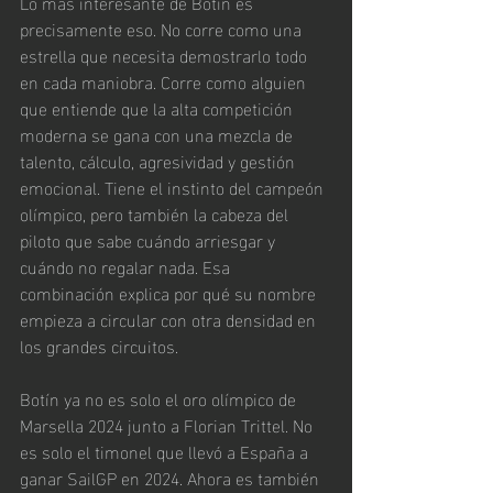
Lo más interesante de Botín es 
precisamente eso. No corre como una 
estrella que necesita demostrarlo todo 
en cada maniobra. Corre como alguien 
que entiende que la alta competición 
moderna se gana con una mezcla de 
talento, cálculo, agresividad y gestión 
emocional. Tiene el instinto del campeón 
olímpico, pero también la cabeza del 
piloto que sabe cuándo arriesgar y 
cuándo no regalar nada. Esa 
combinación explica por qué su nombre 
empieza a circular con otra densidad en 
los grandes circuitos.
Botín ya no es solo el oro olímpico de 
Marsella 2024 junto a Florian Trittel. No 
es solo el timonel que llevó a España a 
ganar SailGP en 2024. Ahora es también 