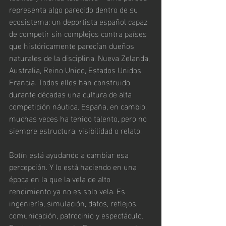
representa algo parecido dentro de su 
ecosistema: un deportista español capaz 
de competir sin complejos contra países 
que históricamente parecían dueños 
naturales de la disciplina. Nueva Zelanda, 
Australia, Reino Unido, Estados Unidos, 
Francia. Todos ellos han construido 
durante décadas una cultura de alta 
competición náutica. España, en cambio, 
muchas veces ha tenido talento, pero no 
siempre estructura, visibilidad o relato.
Botín está ayudando a cambiar esa 
percepción. Y lo está haciendo en una 
época en la que la vela de alto 
rendimiento ya no es solo vela. Es 
ingeniería, simulación, datos, reflejos, 
comunicación, patrocinio y espectáculo. 