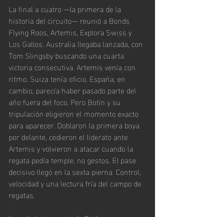
La final a cuatro —la primera de la 
historia del circuito— reunió a Bonds 
Flying Roos, Artemis, Explora Swiss y 
Los Gallos. Australia llegaba lanzada, con 
Tom Slingsby buscando una cuarta 
victoria consecutiva. Artemis venía con 
ritmo. Suiza tenía oficio. España, en 
cambio, parecía haber pasado parte del 
año fuera del foco. Pero Botín y su 
tripulación eligieron el momento exacto 
para aparecer. Doblaron la primera boya 
por delante, cedieron el liderato ante 
Artemis y volvieron a atacar cuando la 
regata pedía temple, no gestos. El pase 
decisivo llegó en la sexta pierna. Control, 
velocidad y una lectura fría del campo de 
regatas.