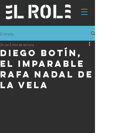
Entrada
24 jun
3 min de lectura
Diego Botín,
el imparable
Rafa Nadal de
la vela