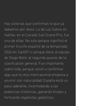
Hay victorias que confirman lo que ya 
dabamos por obvio. La de Los Gallos en 
Halifax, en el Canada Sail Grand Prix, fue 
una de ellas. No solo porque significó el 
primer triunfo español de la temporada 
2026 en SailGP, ni porque elevó al equipo 
de Diego Botín al segundo puesto de la 
clasificación general. Fue importante, 
sobre todo, porque volvió a confirmar 
algo que la vela internacional empieza a 
asumir con naturalidad: España está un 
paso adelante, incomodando a las 
potencias históricas, ganando finales y 
formando regatistas galácticos.