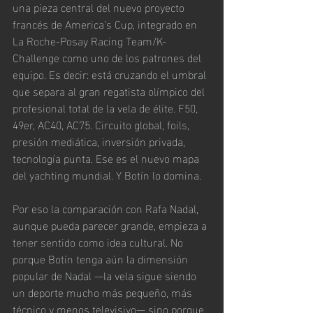
una pieza central del nuevo proyecto 
francés de America’s Cup, integrado en 
La Roche-Posay Racing Team/K-
Challenge como uno de los patrones del 
equipo. Es decir: está cruzando el umbral 
que separa al gran regatista olímpico del 
profesional total de la vela de élite. F50, 
49er, AC40, AC75. Circuito global, foils, 
presión mediática, inversión privada, 
tecnología punta. Ese es el nuevo mapa 
del yachting mundial. Y Botín lo domina.
Por eso la comparación con Rafa Nadal, 
aunque pueda parecer grande, empieza a 
tener sentido como idea cultural. No 
porque Botín tenga aún la dimensión 
popular de Nadal —la vela sigue siendo 
un deporte mucho más pequeño, más 
técnico y menos televisivo— sino porque 