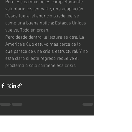
Pero ese cambio no es completamente 
voluntario. Es, en parte, una adaptación.  
Desde fuera, el anuncio puede leerse 
como una buena noticia: Estados Unidos 
vuelve. Todo en orden.
Pero desde dentro, la lectura es otra. La 
America’s Cup estuvo más cerca de lo 
que parece de una crisis estructural. Y no 
está claro si este regreso resuelve el 
problema o solo contiene esa crisis.
Entradas recientes
Ver todo