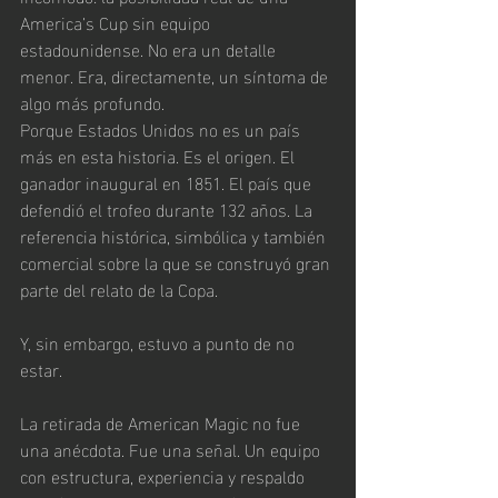
America’s Cup sin equipo 
estadounidense. No era un detalle 
menor. Era, directamente, un síntoma de 
algo más profundo. 
Porque Estados Unidos no es un país 
más en esta historia. Es el origen. El 
ganador inaugural en 1851. El país que 
defendió el trofeo durante 132 años. La 
referencia histórica, simbólica y también 
comercial sobre la que se construyó gran 
parte del relato de la Copa.
Y, sin embargo, estuvo a punto de no 
estar.
La retirada de American Magic no fue 
una anécdota. Fue una señal. Un equipo 
con estructura, experiencia y respaldo 