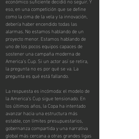
económico suficiente decidió no seguir. Y 
eso, en una competición que se define 
como la cima de la vela y la innovación, 
debería haber encendido todas las 
alarmas. No estamos hablando de un 
proyecto menor. Estamos hablando de 
uno de los pocos equipos capaces de 
sostener una campaña moderna de 
America’s Cup. Si un actor así se retira, 
la pregunta no es por qué se va. La 
pregunta es qué está fallando.
La respuesta es incómoda: el modelo de 
la America’s Cup sigue tensionado. En 
los últimos años, la Copa ha intentado 
avanzar hacia una estructura más 
estable, con límites presupuestarios, 
gobernanza compartida y una narrativa 
global más cercana a otras grandes ligas 