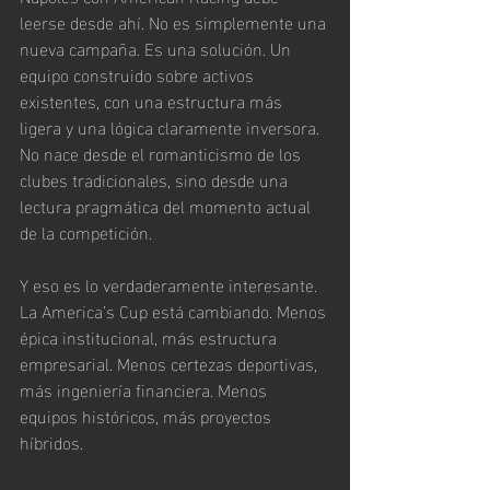
leerse desde ahí. No es simplemente una 
nueva campaña. Es una solución. Un 
equipo construido sobre activos 
existentes, con una estructura más 
ligera y una lógica claramente inversora. 
No nace desde el romanticismo de los 
clubes tradicionales, sino desde una 
lectura pragmática del momento actual 
de la competición.
Y eso es lo verdaderamente interesante. 
La America’s Cup está cambiando. Menos 
épica institucional, más estructura 
empresarial. Menos certezas deportivas, 
más ingeniería financiera. Menos 
equipos históricos, más proyectos 
híbridos.