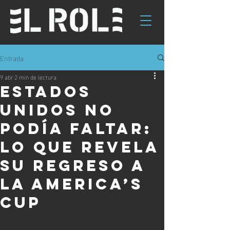
Entrada
9 abr
2 min de lectura
Estados
Unidos no
podía faltar:
lo que revela
su regreso a
la America’s
Cup