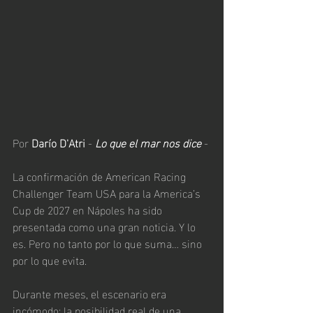
Por 
Darío D'Atri
 - 
Lo que el mar nos dice
 -
La confirmación de American Racing 
Challenger Team USA para la America’s 
Cup de 2027 en Nápoles ha sido 
presentada como una gran noticia. Y lo 
es. Pero no tanto por lo que suma… sino 
por lo que evita.
Durante meses, el escenario era 
incómodo: la posibilidad real de una 