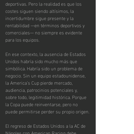
deportivas. Pero la realidad es que los 
costes siguen siendo altísimos, la 
incertidumbre sigue presente y la 
rentabilidad —en términos deportivos y 
comerciales— no siempre es evidente 
para los equipos.
En ese contexto, la ausencia de Estados 
Unidos habría sido mucho más que 
simbólica. Habría sido un problema de 
negocio. Sin un equipo estadounidense, 
la America’s Cup pierde mercado, 
audiencia, patrocinios potenciales y, 
sobre todo, legitimidad histórica. Porque 
la Copa puede reinventarse, pero no 
puede permitirse perder su propio origen.
El regreso de Estados Unidos a la AC de 
Nápoles con American Racing debe 