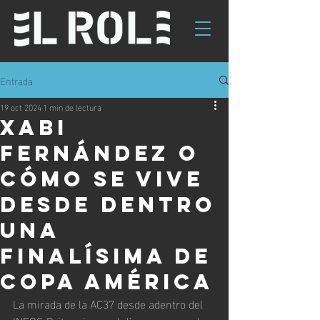
Entrada
19 oct 2024
1 min de lectura
Xabi
Fernández o
cómo se vive
desde dentro
una
finalísima de
Copa América
La mirada de la AC37 desde adentro del 