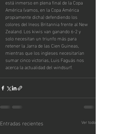
está inmerso en plena final de la Copa 
América (vamos, en la Copa América 
propiamente dicha) defendiendo los 
colores del Ineos Britannia frente al New 
Zealand. Los kiwis van ganando 6-2 y 
solo necesitan un triunfo más para 
retener la Jarra de las Cien Guineas, 
mientras que los ingleses necesitarían 
sumar cinco victorias, Luis Faguás nos 
acerca la actualidad del windsurf.
Entradas recientes
Ver todo