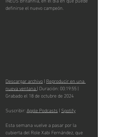
INEOS Britannia, en el día en que puede 
definirse el nuevo campeón.
Descargar archivo
 | 
Reproducir en una 
nueva ventana
| Duración: 00:19:55 | 
Grabado el 18 de octubre de 2024
Suscribir: 
Apple Podcasts
 | 
Spotify
Esta semana vuelve a pasar por la 
cubierta del Role Xabi Fernández, que 