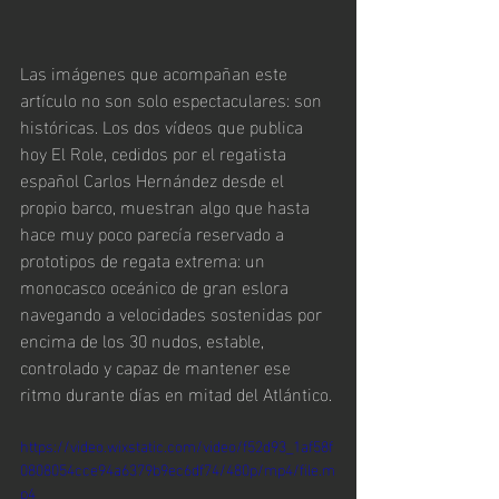
Las imágenes que acompañan este 
artículo no son solo espectaculares: son 
históricas. Los dos vídeos que publica 
hoy El Role, cedidos por el regatista 
español Carlos Hernández desde el 
propio barco, muestran algo que hasta 
hace muy poco parecía reservado a 
prototipos de regata extrema: un 
monocasco oceánico de gran eslora 
navegando a velocidades sostenidas por 
encima de los 30 nudos, estable, 
controlado y capaz de mantener ese 
ritmo durante días en mitad del Atlántico.
https://video.wixstatic.com/video/f52d93_1af58f
0808054cce94a6379b9ec6df74/480p/mp4/file.m
p4