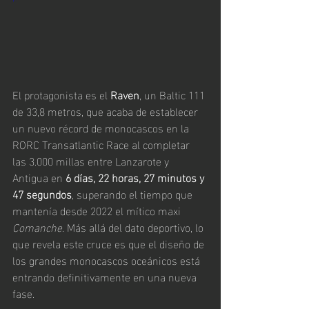
El protagonista es el 
Raven
, un Baltic 111 
de 33,8 metros, que acaba de establecer 
un nuevo récord de monocascos en la 
RORC Transatlantic Race al completar 
las 3.000 millas entre Lanzarote y 
Antigua en 
6 días, 22 horas, 27 minutos y 
47 segundos
, superando el tiempo que 
mantenía desde 2022 el mítico maxi 
Comanche
. Más allá del dato deportivo, lo 
que revela este cruce es que el diseño de 
los grandes monocascos oceánicos está 
entrando definitivamente en una nueva 
fase.