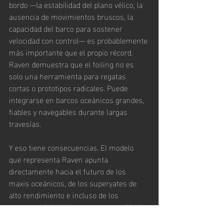
bordo —la estabilidad del plano vélico, la 
ausencia de movimientos bruscos, la 
capacidad del barco para sostener 
velocidad con control— es probablemente 
más importante que el propio récord. 
Raven demuestra que el foiling no es 
solo una herramienta para regatas 
cortas o prototipos radicales. Puede 
integrarse en barcos oceánicos grandes, 
fiables y navegables durante largas 
travesías.
Y eso tiene consecuencias. El modelo 
que representa Raven apunta 
directamente hacia el futuro de los 
maxis oceánicos, de los superyates de 
alto rendimiento e incluso de los 
cruceros rápidos de nueva generación. La 
frontera entre barco de regata y 