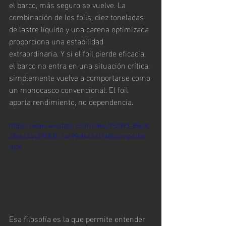
el barco, más seguro se vuelve. La 
combinación de los foils, diez toneladas 
de lastre líquido y una carena optimizada 
proporciona una estabilidad 
extraordinaria. Y si el foil pierde eficacia, 
el barco no entra en una situación crítica: 
simplemente vuelve a comportarse como 
un monocasco convencional. El foil 
aporta rendimiento, no dependencia.
https://video.wixstatic.com/video/f52d93_85e3c
28b6144459583fc14699df441a1/480p/mp4/file.
mp4
Esa filosofía es la que permite entender 