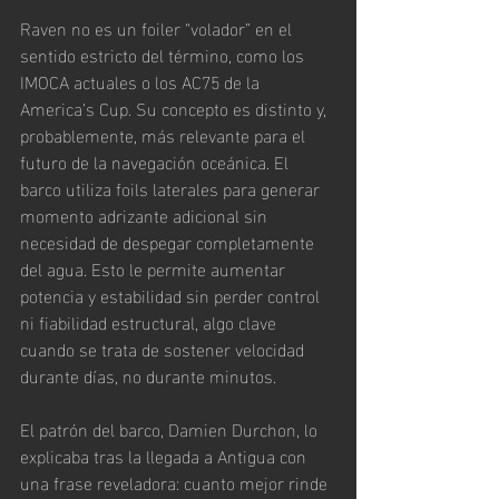
Raven no es un foiler “volador” en el 
sentido estricto del término, como los 
IMOCA actuales o los AC75 de la 
America’s Cup. Su concepto es distinto y, 
probablemente, más relevante para el 
futuro de la navegación oceánica. El 
barco utiliza foils laterales para generar 
momento adrizante adicional sin 
necesidad de despegar completamente 
del agua. Esto le permite aumentar 
potencia y estabilidad sin perder control 
ni fiabilidad estructural, algo clave 
cuando se trata de sostener velocidad 
durante días, no durante minutos.
El patrón del barco, Damien Durchon, lo 
explicaba tras la llegada a Antigua con 
una frase reveladora: cuanto mejor rinde 