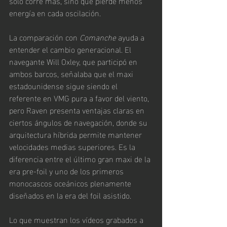
solo corre más, sino que pierde menos 
energía en cada oscilación.
La comparación con 
Comanche
 ayuda a 
entender el cambio generacional. El 
navegante Will Oxley, que participó en 
ambos barcos, señalaba que el maxi 
estadounidense sigue siendo el 
referente en VMG pura a favor del viento, 
pero Raven presenta ventajas claras en 
ciertos ángulos de navegación, donde su 
arquitectura híbrida permite mantener 
velocidades medias superiores. Es la 
diferencia entre el último gran maxi de la 
era pre-foil y uno de los primeros 
monocascos oceánicos plenamente 
diseñados en la era del foil asistido.
Lo que muestran los vídeos grabados a 