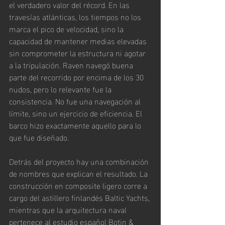
el verdadero valor del récord. En las 
travesías atlánticas, los tiempos no los 
marca el pico de velocidad, sino la 
capacidad de mantener medias elevadas 
sin comprometer la estructura ni agotar 
a la tripulación. Raven navegó buena 
parte del recorrido por encima de los 30 
nudos, pero lo relevante fue la 
consistencia. No fue una navegación al 
límite, sino un ejercicio de eficiencia. El 
barco hizo exactamente aquello para lo 
que fue diseñado.
Detrás del proyecto hay una combinación 
de nombres que explican el resultado. La 
construcción en composite ligero corre a 
cargo del astillero finlandés Baltic Yachts, 
mientras que la arquitectura naval 
pertenece al estudio español Botin & 