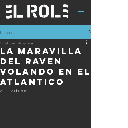
Entrada
17 feb
3 min de lectura
La maravilla
del raven
volando en el
atlantico
Actualizado:
5 mar