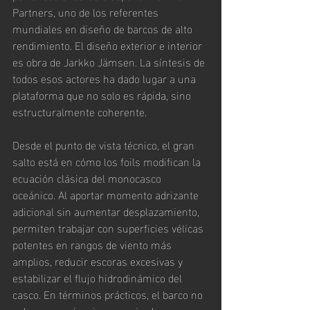
Partners, uno de los referentes 
mundiales en diseño de barcos de alto 
rendimiento. El diseño exterior e interior 
es obra de Jarkko Jämsen. La síntesis de 
todos esos actores ha dado lugar a una 
plataforma que no solo es rápida, sino 
estructuralmente coherente.
Desde el punto de vista técnico, el gran 
salto está en cómo los foils modifican la 
ecuación clásica del monocasco 
oceánico. Al aportar momento adrizante 
adicional sin aumentar desplazamiento, 
permiten trabajar con superficies vélicas 
potentes en rangos de viento más 
amplios, reducir escoras excesivas y 
estabilizar el flujo hidrodinámico del 
casco. En términos prácticos, el barco no 