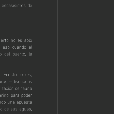
 escasísimos de 
erto no es solo 
r eso cuando el 
 del puerto, la 
n Ecostructures, 
uras —diseñadas 
nización de fauna 
ino para poder 
ando una apuesta 
jo de sus aguas, 