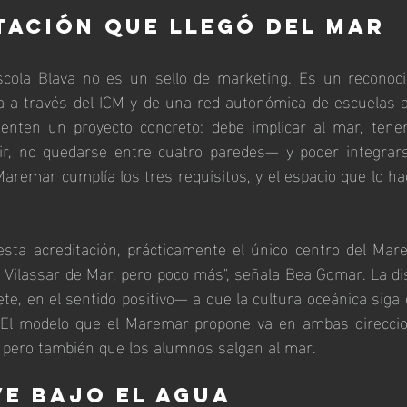
tación que llegó del mar
scola Blava no es un sello de marketing. Es un reconoci
 a través del ICM y de una red autonómica de escuelas az
enten un proyecto concreto: debe implicar al mar, tene
r, no quedarse entre cuatro paredes— y poder integrarse
Maremar cumplía los tres requisitos, y el espacio que lo hac
sta acreditación, prácticamente el único centro del Mare
 Vilassar de Mar, pero poco más", señala Bea Gomar. La di
, en el sentido positivo— a que la cultura oceánica siga 
o. El modelo que el Maremar propone va en ambas direccio
í, pero también que los alumnos salgan al mar.
ve bajo el agua