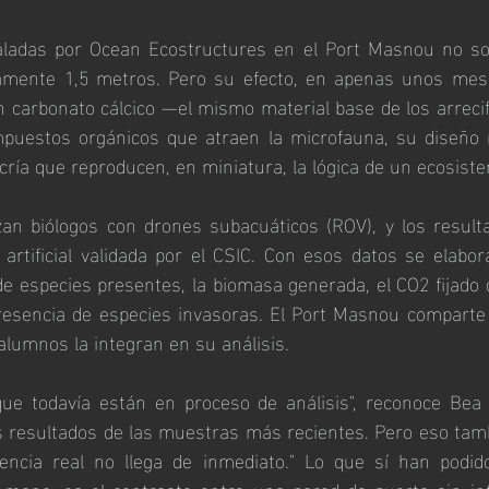
aladas por Ocean Ecostructures en el Port Masnou no so
mente 1,5 metros. Pero su efecto, en apenas unos meses
on carbonato cálcico —el mismo material base de los arreci
puestos orgánicos que atraen la microfauna, su diseño m
cría que reproducen, en miniatura, la lógica de un ecosiste
zan biólogos con drones subacuáticos (ROV), y los result
 artificial validada por el CSIC. Con esos datos se elabo
e especies presentes, la biomasa generada, el CO2 fijado 
 presencia de especies invasoras. El Port Masnou comparte
s alumnos la integran en su análisis.
ue todavía están en proceso de análisis", reconoce Bea
 resultados de las muestras más recientes. Pero eso tamb
ciencia real no llega de inmediato." Lo que sí han podid
mano, es el contraste entre una pared de puerto sin int