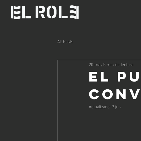
All Posts
20 may
5 min de lectura
El p
conv
Actualizado:
9 jun