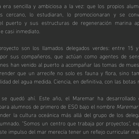
a era sencilla y ambiciosa a la vez: que los propios alum
ás cercano, lo estudiaran, lo promocionaran y se convi
el puerto y sus estructuras de regeneración marina apa
ue casi inmediato.
proyecto son los llamados delegados verdes: entre 15 y
 por sus compañeros, que actúan como agentes de sensib
ienes han venido al puerto a acompañar las tomas de muest
render que un arrecife no solo es fauna y flora, sino tam
idad del agua medida. Ciencia, en definitiva, con las botas
 se quedó ahí. Este año, el Maremar ha desarrollado e
 para alumnos de primero de ESO bajo el nombre 
Maremar 
nder la cultura oceánica más allá del grupo de los delega
lumnado. "Somos un centro que trabaja por proyectos", ex
ste impulso del mar merecía tener un reflejo curricular má