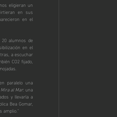
nos eligieran un 
rtieran en sus 
recieron en el 
 20 alumnos de 
ilización en el 
ras, a escuchar 
bién CO2 fijado, 
 mojadas.
n paralelo una 
Mira al Mar
: una 
dos y llevarla a 
plica Bea Gomar, 
s amplio."