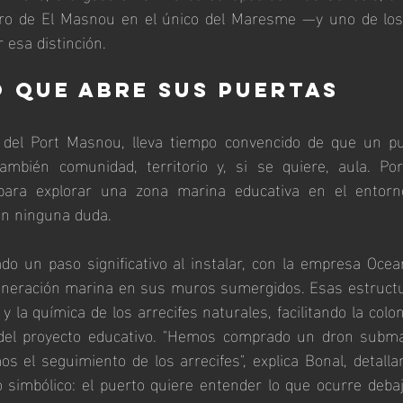
tro de El Masnou en el único del Maresme —y uno de los
esa distinción.
 que abre sus puertas
 del Port Masnou, lleva tiempo convencido de que un pu
también comunidad, territorio y, si se quiere, aula. Po
 para explorar una zona marina educativa en el entorno
in ninguna duda.
do un paso significativo al instalar, con la empresa Ocea
eneración marina en sus muros sumergidos. Esas estruct
 y la química de los arrecifes naturales, facilitando la colo
del proyecto educativo. "Hemos comprado un dron submar
 el seguimiento de los arrecifes", explica Bonal, detall
 simbólico: el puerto quiere entender lo que ocurre deba