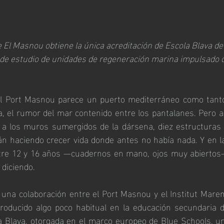
e El Masnou obtiene la única acreditación de Escola Blava d
de estudio de 
unidades de regeneración marina
 impulsado d
 el Port Masnou parece un puerto mediterráneo como tantos
a, el rumor del mar contenido entre los pantalanes. Pero 
 a los muros sumergidos de la dársena, diez estructuras 
án haciendo crecer vida donde antes no había nada. Y en la 
tre 12 y 16 años —cuadernos en mano, ojos muy abiertos—
 diciendo.
e una colaboración entre el Port Masnou y el Institut Mare
oducido algo poco habitual en la educación secundaria de
a Blava, otorgada en el marco europeo de Blue Schools, u