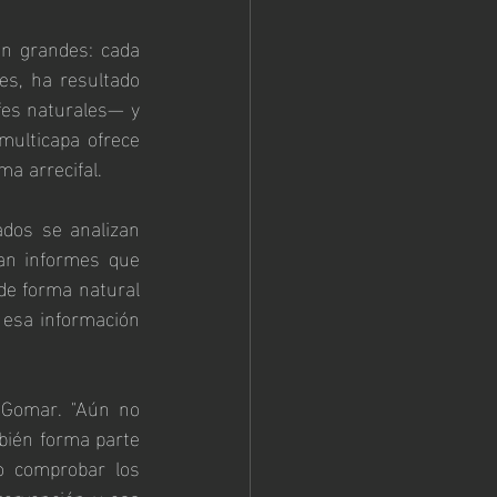
n grandes: cada 
, ha resultado 
fes naturales— y 
ulticapa ofrece 
ma arrecifal.
ados se analizan 
ran informes que 
de forma natural 
 esa información 
 Gomar. "Aún no 
ién forma parte 
o comprobar los 
ervención y esa 